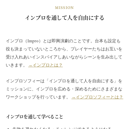
MISSION
インプロを通して人を自由にする
インプロ（Impro）とは即興演劇のことです。台本も設定も
2020
役も決まっていないところから、プレイヤーたちはお互いを
年
受け入れあいインスパイアしあいながらシーンを生み出して
7
月
いきます。
→インプロとは？
25
日
インプロソフィーは「インプロを通して人を自由にする」を
by
ミッションに、インプロを広める・深めるためにさまざまな
内
ワークショップを行っています。
→インプロソフィーとは？
海
隆
雄
インプロを通して学べること