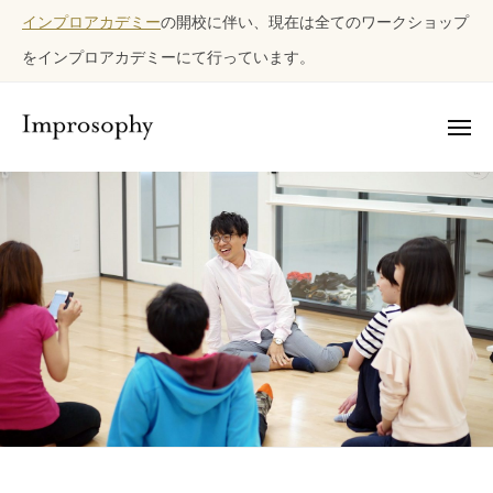
ュ
コ
ー
インプロアカデミー
ン
の開校に伴い、現在は全てのワークショップ
ン
プ
をインプロアカデミーにて行っています。
テ
ロ
ソ
ン
フ
メ
ツ
ニ
ィ
イ
イ
ュ
へ
ー
ー
ン
ン
ス
プ
プ
キ
ロ
ロ
ッ
ソ
ワ
プ
ー
フ
ク
ィ
シ
ー
ョ
ッ
プ